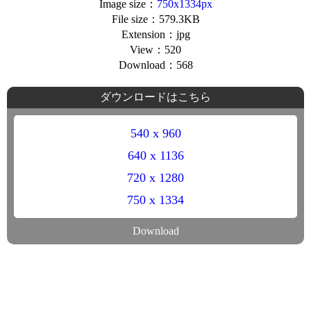
Image size：
750x1334px
File size：579.3KB
Extension：jpg
View：520
Download：568
ダウンロードはこちら
540 x 960
640 x 1136
720 x 1280
750 x 1334
Download