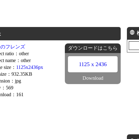
x
ものフレンズ
ダウンロードはこちら
ct ratio：other
ct name：other
1125 x 2436
e size：
1125x2436px
 size：932.35KB
Download
nsion：jpg
w：569
nload：161