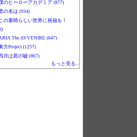
僕のヒーローアカデミア (877)
君の名は (934)
この素晴らしい世界に祝福を！
2)
ARIA The AVVENIRE (647)
東方Project (1257)
四月は君の嘘 (867)
もっと見る..