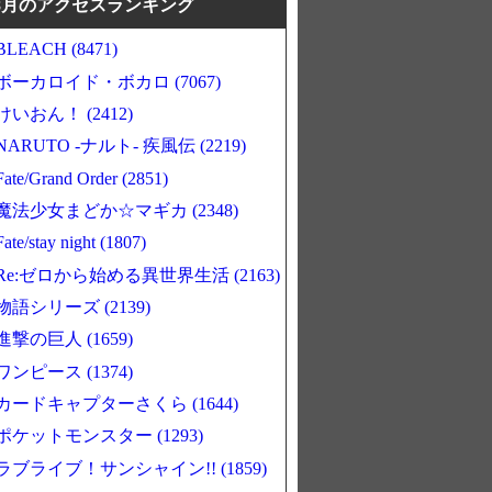
8月のアクセスランキング
BLEACH (8471)
ボーカロイド・ボカロ (7067)
けいおん！ (2412)
NARUTO -ナルト- 疾風伝 (2219)
Fate/Grand Order (2851)
魔法少女まどか☆マギカ (2348)
Fate/stay night (1807)
Re:ゼロから始める異世界生活 (2163)
物語シリーズ (2139)
進撃の巨人 (1659)
ワンピース (1374)
カードキャプターさくら (1644)
ポケットモンスター (1293)
ラブライブ！サンシャイン!! (1859)