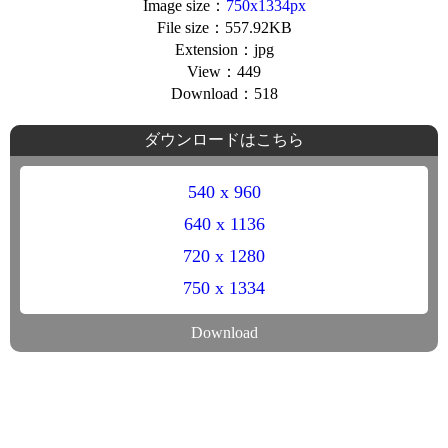
Image size：
750x1334px
File size：557.92KB
Extension：jpg
View：449
Download：518
ダウンロードはこちら
540 x 960
640 x 1136
720 x 1280
750 x 1334
Download