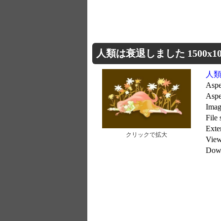
人類は衰退しました 1500x10
人
Aspe
Aspe
Imag
File
Exte
クリックで拡大
Vie
Dow