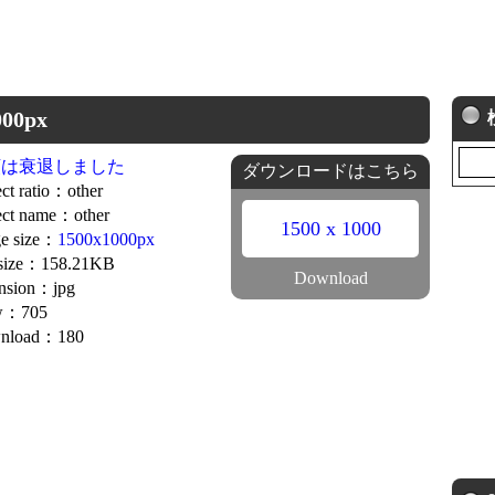
00px
類は衰退しました
ダウンロードはこちら
ct ratio：other
ct name：other
1500 x 1000
e size：
1500x1000px
 size：158.21KB
Download
nsion：jpg
w：705
nload：180