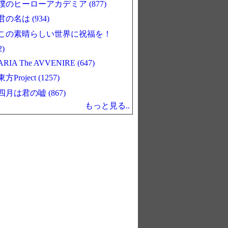
僕のヒーローアカデミア (877)
君の名は (934)
この素晴らしい世界に祝福を！
2)
ARIA The AVVENIRE (647)
東方Project (1257)
四月は君の嘘 (867)
もっと見る..