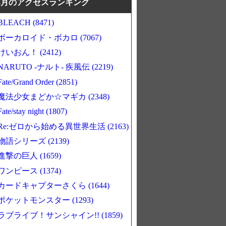
8月のアクセスランキング
BLEACH (8471)
ボーカロイド・ボカロ (7067)
けいおん！ (2412)
NARUTO -ナルト- 疾風伝 (2219)
Fate/Grand Order (2851)
魔法少女まどか☆マギカ (2348)
Fate/stay night (1807)
Re:ゼロから始める異世界生活 (2163)
物語シリーズ (2139)
進撃の巨人 (1659)
ワンピース (1374)
カードキャプターさくら (1644)
ポケットモンスター (1293)
ラブライブ！サンシャイン!! (1859)