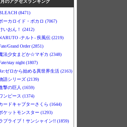
8月のアクセスランキング
BLEACH (8471)
ボーカロイド・ボカロ (7067)
けいおん！ (2412)
NARUTO -ナルト- 疾風伝 (2219)
Fate/Grand Order (2851)
魔法少女まどか☆マギカ (2348)
Fate/stay night (1807)
Re:ゼロから始める異世界生活 (2163)
物語シリーズ (2139)
進撃の巨人 (1659)
ワンピース (1374)
カードキャプターさくら (1644)
ポケットモンスター (1293)
ラブライブ！サンシャイン!! (1859)