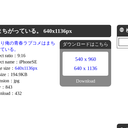
っている。 640x1136px
はり俺の青春ラブコメはまち
ダウンロードはこちら
っている。
ct ratio：9:16
540 x 960
ect name：iPhoneSE
640 x 1136
e size：
640x1136px
 size：194.9KB
nsion：jpg
Download
w：843
nload：432