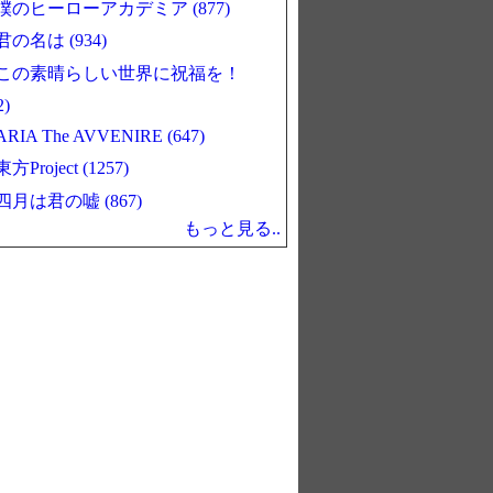
僕のヒーローアカデミア (877)
君の名は (934)
この素晴らしい世界に祝福を！
2)
ARIA The AVVENIRE (647)
東方Project (1257)
四月は君の嘘 (867)
もっと見る..