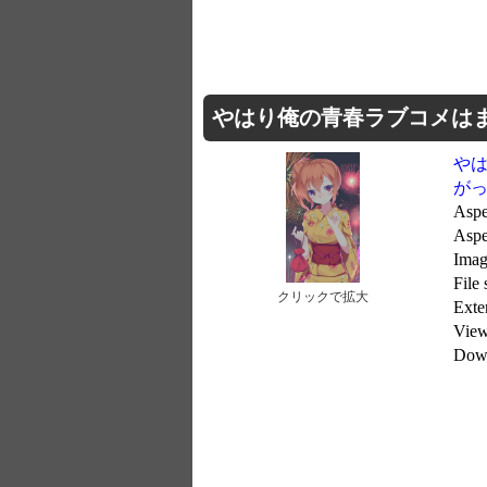
やはり俺の青春ラブコメはまちが
や
が
Aspe
Asp
Imag
File
クリックで拡大
Exte
Vie
Dow