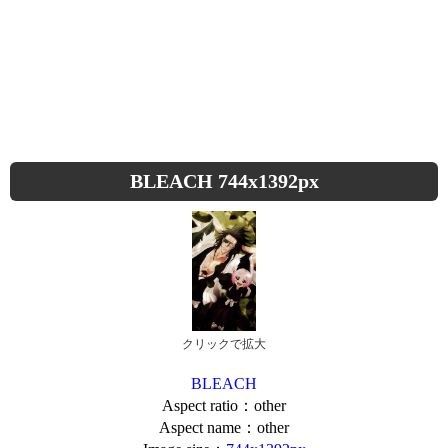
BLEACH 744x1392px
クリックで拡大
BLEACH
Aspect ratio：other
Aspect name：other