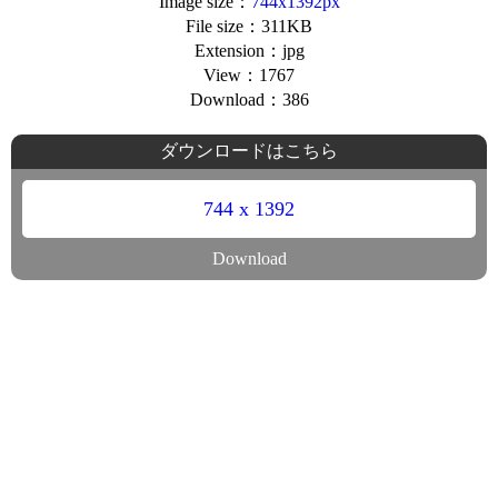
Image size：
744x1392px
File size：311KB
Extension：jpg
View：1767
Download：386
ダウンロードはこちら
744 x 1392
Download