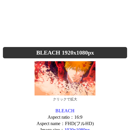
BLEACH 1920x1080px
クリックで拡大
BLEACH
Aspect ratio：16:9
Aspect name：FHD(フルHD)
Image size：
1920x1080px