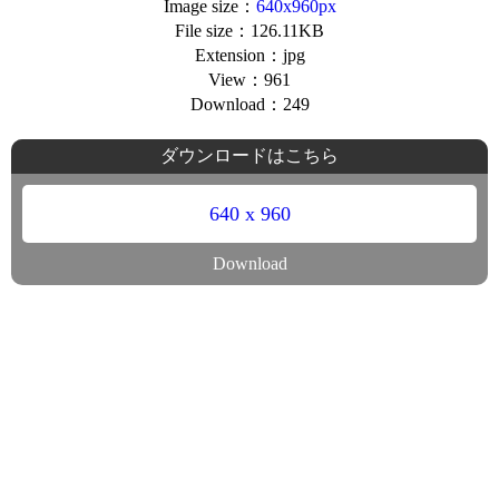
Image size：
640x960px
File size：126.11KB
Extension：jpg
View：961
Download：249
ダウンロードはこちら
640 x 960
Download