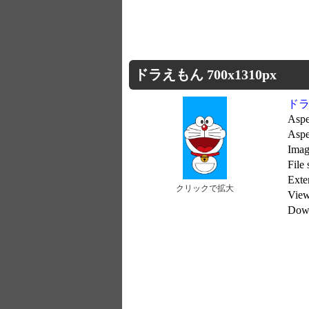
ドラえもん 700x1310px
ド
Aspe
Aspe
Imag
File
Exte
クリックで拡大
Vie
Dow