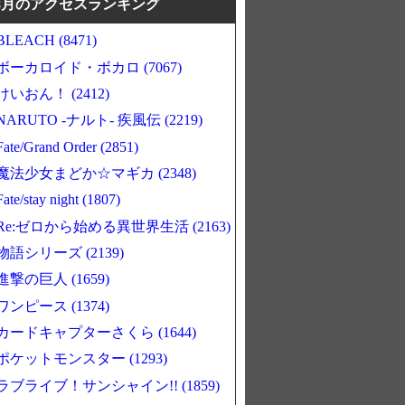
8月のアクセスランキング
BLEACH (8471)
ボーカロイド・ボカロ (7067)
けいおん！ (2412)
NARUTO -ナルト- 疾風伝 (2219)
Fate/Grand Order (2851)
魔法少女まどか☆マギカ (2348)
Fate/stay night (1807)
Re:ゼロから始める異世界生活 (2163)
物語シリーズ (2139)
進撃の巨人 (1659)
ワンピース (1374)
カードキャプターさくら (1644)
ポケットモンスター (1293)
ラブライブ！サンシャイン!! (1859)