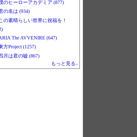
僕のヒーローアカデミア (877)
君の名は (934)
この素晴らしい世界に祝福を！
2)
ARIA The AVVENIRE (647)
東方Project (1257)
四月は君の嘘 (867)
もっと見る..