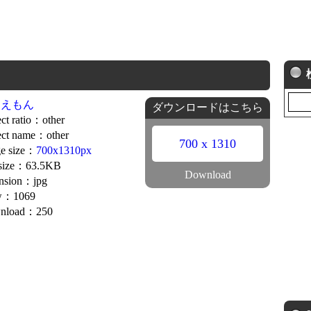
ラえもん
ダウンロードはこちら
ct ratio：other
ct name：other
700 x 1310
e size：
700x1310px
 size：63.5KB
Download
nsion：jpg
w：1069
nload：250