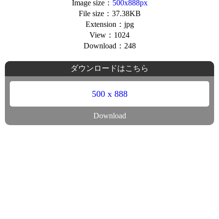
Image size：
500x888px
File size：37.38KB
Extension：jpg
View：1024
Download：248
ダウンロードはこちら
500 x 888
Download