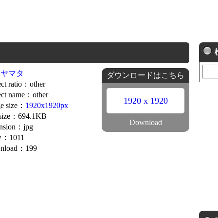
ナヤマタ
ダウンロードはこちら
ct ratio：other
ct name：other
1920 x 1920
e size：
1920x1920px
 size：694.1KB
Download
nsion：jpg
w：1011
nload：199