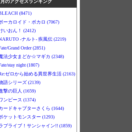
8月のアクセスランキング
BLEACH (8471)
ボーカロイド・ボカロ (7067)
けいおん！ (2412)
NARUTO -ナルト- 疾風伝 (2219)
Fate/Grand Order (2851)
魔法少女まどか☆マギカ (2348)
Fate/stay night (1807)
Re:ゼロから始める異世界生活 (2163)
物語シリーズ (2139)
進撃の巨人 (1659)
ワンピース (1374)
カードキャプターさくら (1644)
ポケットモンスター (1293)
ラブライブ！サンシャイン!! (1859)