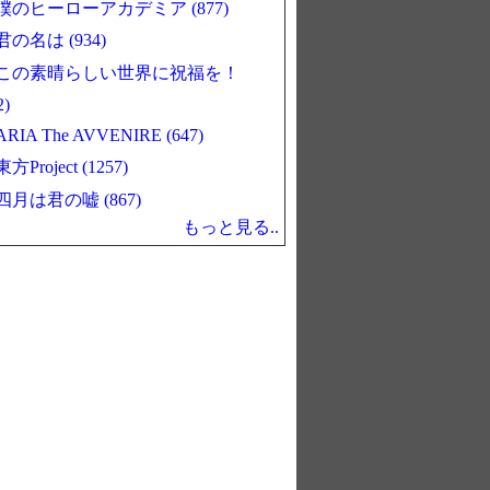
僕のヒーローアカデミア (877)
君の名は (934)
この素晴らしい世界に祝福を！
2)
ARIA The AVVENIRE (647)
東方Project (1257)
四月は君の嘘 (867)
もっと見る..