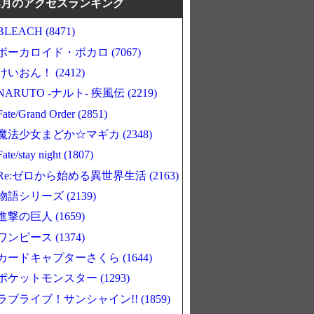
8月のアクセスランキング
BLEACH (8471)
ボーカロイド・ボカロ (7067)
けいおん！ (2412)
NARUTO -ナルト- 疾風伝 (2219)
Fate/Grand Order (2851)
魔法少女まどか☆マギカ (2348)
Fate/stay night (1807)
Re:ゼロから始める異世界生活 (2163)
物語シリーズ (2139)
進撃の巨人 (1659)
ワンピース (1374)
カードキャプターさくら (1644)
ポケットモンスター (1293)
ラブライブ！サンシャイン!! (1859)