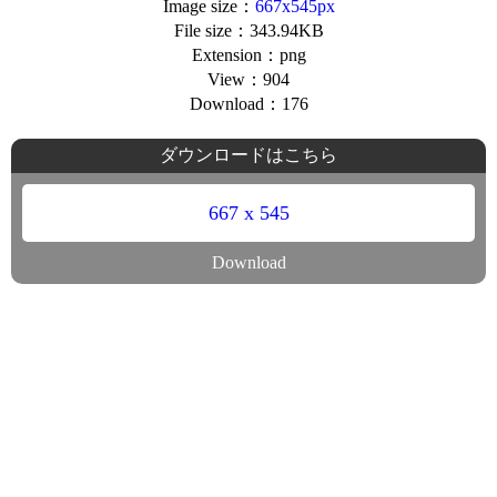
Image size：
667x545px
File size：343.94KB
Extension：png
View：904
Download：176
ダウンロードはこちら
667 x 545
Download