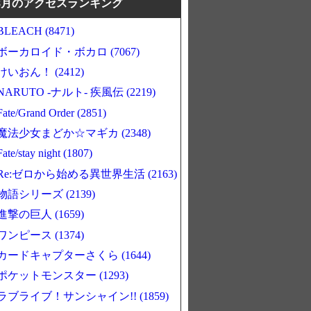
8月のアクセスランキング
BLEACH (8471)
ボーカロイド・ボカロ (7067)
けいおん！ (2412)
NARUTO -ナルト- 疾風伝 (2219)
Fate/Grand Order (2851)
魔法少女まどか☆マギカ (2348)
Fate/stay night (1807)
Re:ゼロから始める異世界生活 (2163)
物語シリーズ (2139)
進撃の巨人 (1659)
ワンピース (1374)
カードキャプターさくら (1644)
ポケットモンスター (1293)
ラブライブ！サンシャイン!! (1859)