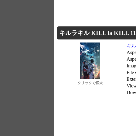
キルラキル KILL la KILL 112
キルラ
Aspe
Aspe
Imag
File
Exte
クリックで拡大
Vie
Dow