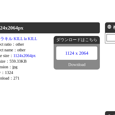
4x2064px
キル KILL la KILL
ダウンロードはこちら
ct ratio：other
ct name：other
1124 x 2064
e size：
1124x2064px
 size：559.33KB
Download
nsion：jpg
w：1324
nload：271