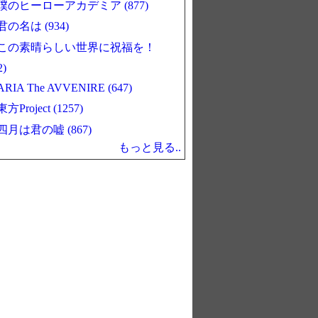
僕のヒーローアカデミア (877)
君の名は (934)
この素晴らしい世界に祝福を！
2)
ARIA The AVVENIRE (647)
東方Project (1257)
四月は君の嘘 (867)
もっと見る..