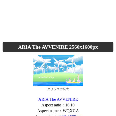
ARIA The AVVENIRE 2560x1600px
クリックで拡大
ARIA The AVVENIRE
Aspect ratio：16:10
Aspect name：WQXGA