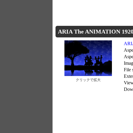
ARIA The ANIMATION 1920
ARI
Aspe
Aspe
Imag
File
Ext
クリックで拡大
Vie
Dow