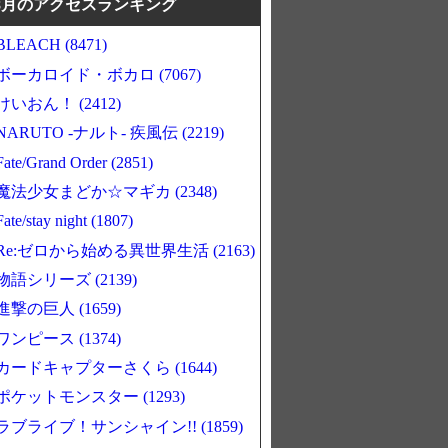
8月のアクセスランキング
BLEACH (8471)
ボーカロイド・ボカロ (7067)
けいおん！ (2412)
NARUTO -ナルト- 疾風伝 (2219)
Fate/Grand Order (2851)
魔法少女まどか☆マギカ (2348)
Fate/stay night (1807)
Re:ゼロから始める異世界生活 (2163)
物語シリーズ (2139)
進撃の巨人 (1659)
ワンピース (1374)
カードキャプターさくら (1644)
ポケットモンスター (1293)
ラブライブ！サンシャイン!! (1859)