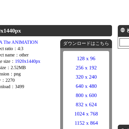
x1440px
A The ANIMATION
ダウンロードはこちら
ct ratio：4:3
ct name：other
128 x 96
e size：
1920x1440px
256 x 192
 size：2.52MB
ension：png
320 x 240
w：2270
640 x 480
nload：3499
800 x 600
832 x 624
1024 x 768
1152 x 864