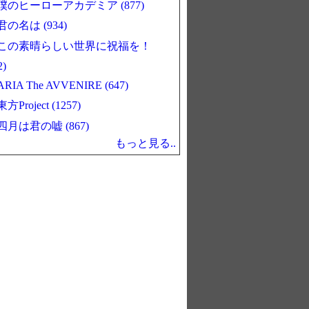
僕のヒーローアカデミア (877)
君の名は (934)
この素晴らしい世界に祝福を！
2)
ARIA The AVVENIRE (647)
東方Project (1257)
四月は君の嘘 (867)
もっと見る..