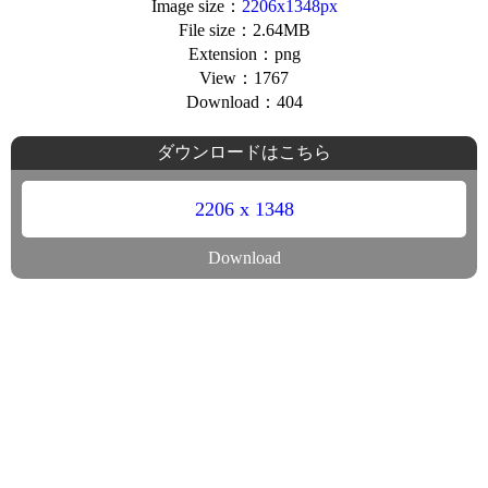
Image size：
2206x1348px
File size：2.64MB
Extension：png
View：1767
Download：404
ダウンロードはこちら
2206 x 1348
Download