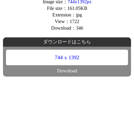
Image size：
744x1392px
File size：161.05KB
Extension：jpg
View：1722
Download：346
ダウンロードはこちら
744 x 1392
Download