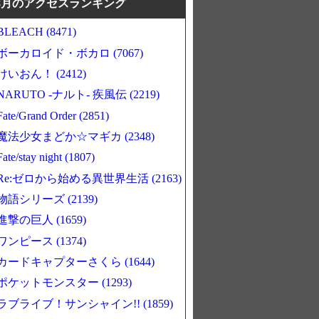
8月のアクセスランキング
BLEACH (8471)
ボーカロイド・ボカロ (7067)
けいおん！ (2412)
NARUTO -ナルト- 疾風伝 (2219)
Fate/Grand Order (2851)
魔法少女まどか☆マギカ (2348)
Fate/stay night (1807)
Re:ゼロから始める異世界生活 (2163)
物語シリーズ (2139)
進撃の巨人 (1659)
ワンピース (1374)
カードキャプターさくら (1644)
ポケットモンスター (1293)
ラブライブ！サンシャイン!! (1859)