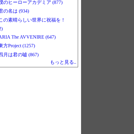
僕のヒーローアカデミア (877)
君の名は (934)
この素晴らしい世界に祝福を！
2)
ARIA The AVVENIRE (647)
東方Project (1257)
四月は君の嘘 (867)
もっと見る..