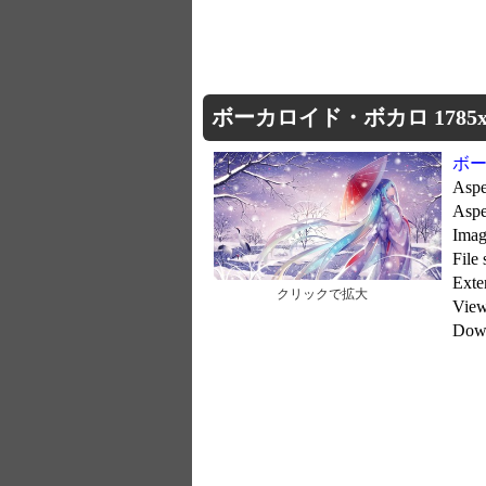
ボーカロイド・ボカロ 1785x1
ボ
Aspe
Aspe
Imag
File
Exte
クリックで拡大
Vie
Dow