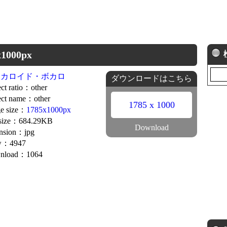
000px
ーカロイド・ボカロ
ダウンロードはこちら
ct ratio：other
ct name：other
1785 x 1000
e size：
1785x1000px
 size：684.29KB
Download
nsion：jpg
w：4947
nload：1064