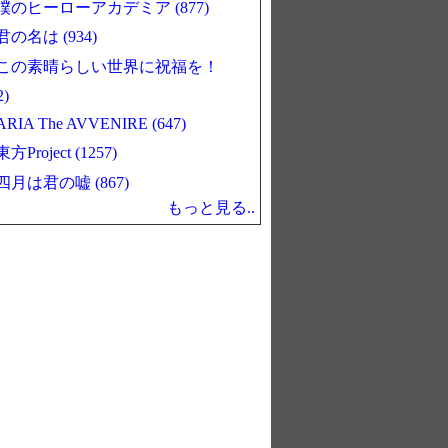
僕のヒーローアカデミア (877)
君の名は (934)
この素晴らしい世界に祝福を！
2)
ARIA The AVVENIRE (647)
東方Project (1257)
四月は君の嘘 (867)
もっと見る..