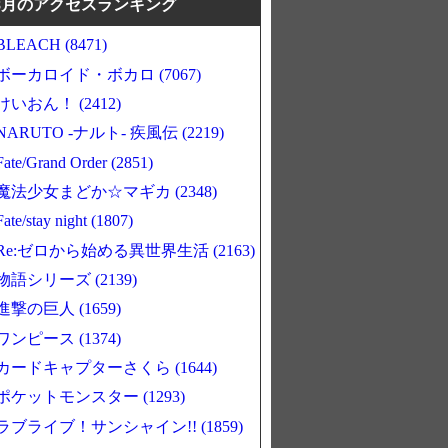
8月のアクセスランキング
BLEACH (8471)
ボーカロイド・ボカロ (7067)
けいおん！ (2412)
NARUTO -ナルト- 疾風伝 (2219)
Fate/Grand Order (2851)
魔法少女まどか☆マギカ (2348)
Fate/stay night (1807)
Re:ゼロから始める異世界生活 (2163)
物語シリーズ (2139)
進撃の巨人 (1659)
ワンピース (1374)
カードキャプターさくら (1644)
ポケットモンスター (1293)
ラブライブ！サンシャイン!! (1859)