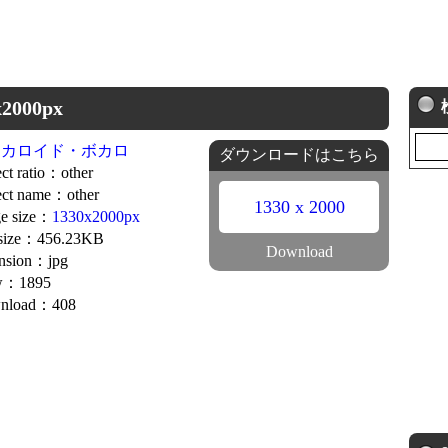
000px
ーカロイド・ボカロ
ダウンロードはこちら
ct ratio：other
ct name：other
1330 x 2000
e size：
1330x2000px
 size：456.23KB
Download
nsion：jpg
w：1895
nload：408