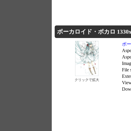
ボーカロイド・ボカロ 1330x2
ボ
Aspe
Aspe
Imag
File
Exte
クリックで拡大
Vie
Dow