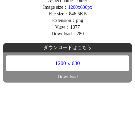
Aspect name：other
Image size：
1200x630px
File size：846.5KB
Extension：png
View：1377
Download：280
ダウンロードはこちら
1200 x 630
Download