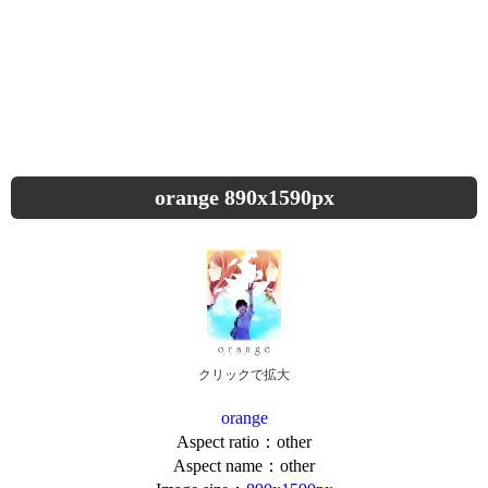
orange 890x1590px
クリックで拡大
orange
Aspect ratio：other
Aspect name：other