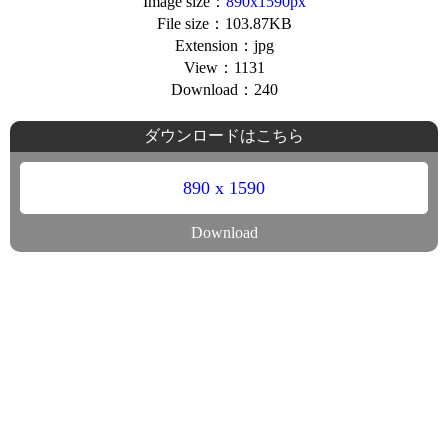
Image size：
890x1590px
File size：103.87KB
Extension：jpg
View：1131
Download：240
ダウンロードはこちら
890 x 1590
Download