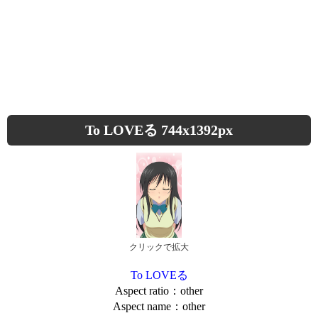
To LOVEる 744x1392px
クリックで拡大
To LOVEる
Aspect ratio：other
Aspect name：other