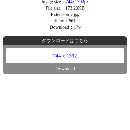
Image size：
744x1392px
File size：173.23KB
Extension：jpg
View：861
Download：179
ダウンロードはこちら
744 x 1392
Download