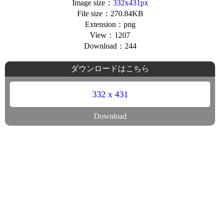
Image size：
332x431px
File size：270.84KB
Extension：png
View：1207
Download：244
ダウンロードはこちら
332 x 431
Download