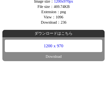
Image size：
1200x970px
File size：469.74KB
Extension：png
View：1096
Download：236
ダウンロードはこちら
1200 x 970
Download