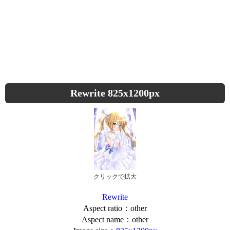
Rewrite 825x1200px
クリックで拡大
Rewrite
Aspect ratio：other
Aspect name：other