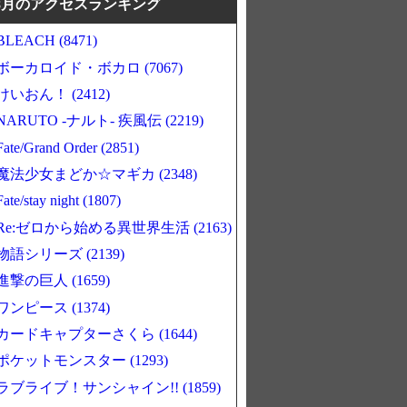
8月のアクセスランキング
BLEACH (8471)
ボーカロイド・ボカロ (7067)
けいおん！ (2412)
NARUTO -ナルト- 疾風伝 (2219)
Fate/Grand Order (2851)
魔法少女まどか☆マギカ (2348)
Fate/stay night (1807)
Re:ゼロから始める異世界生活 (2163)
物語シリーズ (2139)
進撃の巨人 (1659)
ワンピース (1374)
カードキャプターさくら (1644)
ポケットモンスター (1293)
ラブライブ！サンシャイン!! (1859)