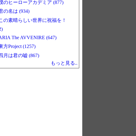
僕のヒーローアカデミア (877)
君の名は (934)
この素晴らしい世界に祝福を！
2)
ARIA The AVVENIRE (647)
東方Project (1257)
四月は君の嘘 (867)
もっと見る..