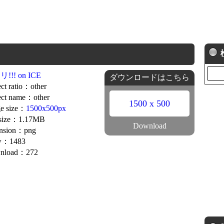
!!! on ICE
ダウンロードはこちら
ct ratio：other
ct name：other
1500 x 500
e size：
1500x500px
 size：1.17MB
Download
ension：png
w：1483
nload：272