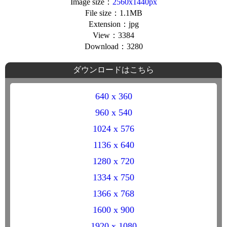
Image size：
2560x1440px
File size：1.1MB
Extension：jpg
View：3384
Download：3280
ダウンロードはこちら
640 x 360
960 x 540
1024 x 576
1136 x 640
1280 x 720
1334 x 750
1366 x 768
1600 x 900
1920 x 1080