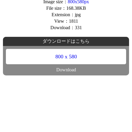
Image size：
800x580px
File size：168.38KB
Extension：jpg
View：1811
Download：331
ダウンロードはこちら
800 x 580
Download