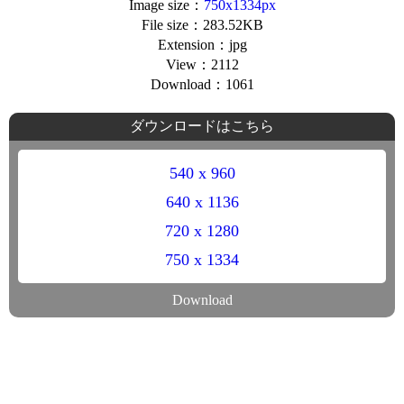
Image size：
750x1334px
File size：283.52KB
Extension：jpg
View：2112
Download：1061
ダウンロードはこちら
540 x 960
640 x 1136
720 x 1280
750 x 1334
Download