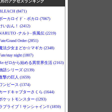
8月のアクセスランキング
BLEACH (8471)
ボーカロイド・ボカロ (7067)
けいおん！ (2412)
NARUTO -ナルト- 疾風伝 (2219)
Fate/Grand Order (2851)
魔法少女まどか☆マギカ (2348)
Fate/stay night (1807)
Re:ゼロから始める異世界生活 (2163)
物語シリーズ (2139)
進撃の巨人 (1659)
ワンピース (1374)
カードキャプターさくら (1644)
ポケットモンスター (1293)
ラブライブ！サンシャイン!! (1859)