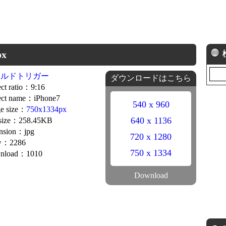
x
ールドトリガー
ダウンロードはこちら
ct ratio：9:16
ect name：iPhone7
540 x 960
e size：
750x1334px
640 x 1136
 size：258.45KB
nsion：jpg
720 x 1280
w：2286
750 x 1334
nload：1010
Download