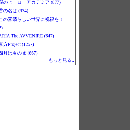
僕のヒーローアカデミア (877)
君の名は (934)
この素晴らしい世界に祝福を！
2)
ARIA The AVVENIRE (647)
東方Project (1257)
四月は君の嘘 (867)
もっと見る..