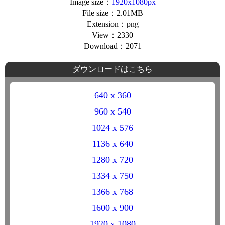
Image size：
1920x1080px
File size：2.01MB
Extension：png
View：2330
Download：2071
ダウンロードはこちら
640 x 360
960 x 540
1024 x 576
1136 x 640
1280 x 720
1334 x 750
1366 x 768
1600 x 900
1920 x 1080