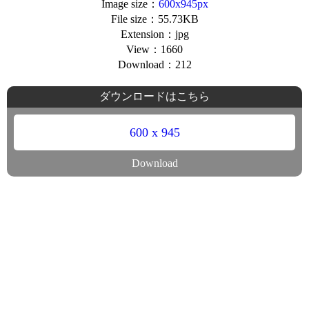
Image size：
600x945px
File size：55.73KB
Extension：jpg
View：1660
Download：212
ダウンロードはこちら
600 x 945
Download