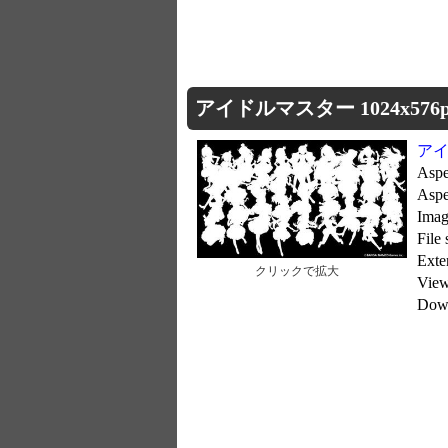
アイドルマスター 1024x576p
ア
Aspe
Asp
Imag
File
Exte
クリックで拡大
Vie
Dow