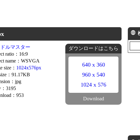
x
イドルマスター
ダウンロードはこちら
ct ratio：16:9
ect name：WSVGA
640 x 360
e size：
1024x576px
960 x 540
 size：91.17KB
nsion：jpg
1024 x 576
w：3195
nload：953
Download