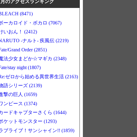
8月のアクセスランキング
BLEACH (8471)
ボーカロイド・ボカロ (7067)
けいおん！ (2412)
NARUTO -ナルト- 疾風伝 (2219)
Fate/Grand Order (2851)
魔法少女まどか☆マギカ (2348)
Fate/stay night (1807)
Re:ゼロから始める異世界生活 (2163)
物語シリーズ (2139)
進撃の巨人 (1659)
ワンピース (1374)
カードキャプターさくら (1644)
ポケットモンスター (1293)
ラブライブ！サンシャイン!! (1859)