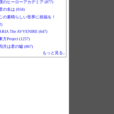
僕のヒーローアカデミア (877)
君の名は (934)
この素晴らしい世界に祝福を！
2)
ARIA The AVVENIRE (647)
東方Project (1257)
四月は君の嘘 (867)
もっと見る..