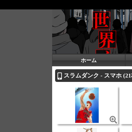
ホーム
スラムダンク - スマホ (21